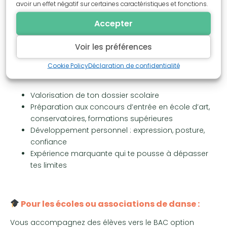
avoir un effet négatif sur certaines caractéristiques et fonctions.
Accepter
6. Quels sont les avantages du
Voir les préférences
BAC option Danse ?
Cookie Policy
Déclaration de confidentialité
Valorisation de ton dossier scolaire
Préparation aux concours d’entrée en école d’art,
conservatoires, formations supérieures
Développement personnel : expression, posture,
confiance
Expérience marquante qui te pousse à dépasser
tes limites
Pour les écoles ou associations de danse :
Vous accompagnez des élèves vers le BAC option