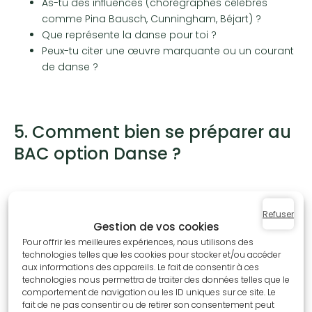
As-tu des influences (chorégraphes célèbres
comme Pina Bausch, Cunningham, Béjart) ?
Que représente la danse pour toi ?
Peux-tu citer une œuvre marquante ou un courant
de danse ?
5. Comment bien se préparer au
BAC option Danse ?
Affirme ton style et ton intention
Refuser
Travaille ta qualité de mouvement
Gestion de vos cookies
Entraîne-toi efficacement (sans surcharger ton
Pour offrir les meilleures expériences, nous utilisons des
corps)
technologies telles que les cookies pour stocker et/ou accéder
aux informations des appareils. Le fait de consentir à ces
Filme-toi pour observer ton interprétation
technologies nous permettra de traiter des données telles que le
Développe ta culture chorégraphique
comportement de navigation ou les ID uniques sur ce site. Le
Prépare-toi à l’oral en simulant un entretien
fait de ne pas consentir ou de retirer son consentement peut