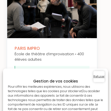
PARIS IMPRO
École de théâtre d’improvisation • 400
élèves adultes
« Je peux enfin gérer toute l’école
Refuser
sans y passer mes soirées. »
–
Gestion de vos cookies
Laetitia Bisch
Pour offrir les meilleures expériences, nous utilisons des
technologies telles que les cookies pour stocker et/ou accéder
Comment Paris Impro a centralisé son
aux informations des appareils. Le fait de consentir à ces
organisation et gagné un temps
technologies nous permettra de traiter des données telles que le
considérable sur la gestion
comportement de navigation ou les ID uniques sur ce site. Le
fait de ne pas consentir ou de retirer son consentement peut
administrative.