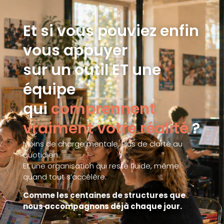
Et si vous pouviez enfin
vous appuyer
sur un outil ET une
équipe
qui
comprennent
vraiment votre réalité
?
Moins de charge mentale. Plus de clarté au
quotidien.
Et une organisation qui reste fluide, même
quand tout s’accélère.
Comme les centaines de structures que
nous accompagnons déjà chaque jour.