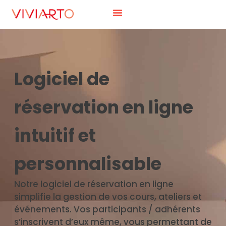
Logiciel de
réservation en ligne
intuitif et
personnalisable
Notre logiciel de réservation en ligne
simplifie la gestion de vos cours, ateliers et
événements. Vos participants / adhérents
s’inscrivent d’eux même, vous permettant de