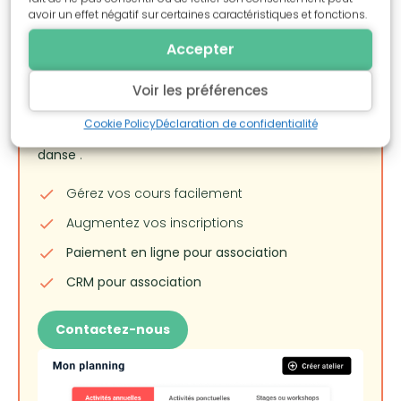
avoir un effet négatif sur certaines caractéristiques et fonctions.
Simplifiez la gestion de vos
Accepter
cours de danse
Voir les préférences
Gagnez du temps et optimisez votre
Cookie Policy
Déclaration de confidentialité
organisation avec notre
logiciel de gestion de
danse
.
Gérez vos cours facilement
Augmentez vos inscriptions
Paiement en ligne pour association
CRM pour association
Contactez-nous