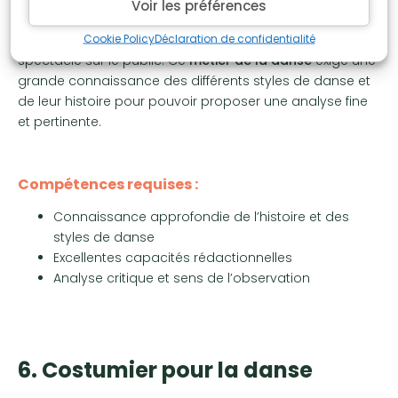
Voir les préférences
rôle est d’évaluer la qualité des performances,
Cookie Policy
Déclaration de confidentialité
l’originalité des chorégraphies et l’impact global du
spectacle sur le public. Ce
métier de la danse
exige une
grande connaissance des différents styles de danse et
de leur histoire pour pouvoir proposer une analyse fine
et pertinente.
Compétences requises :
Connaissance approfondie de l’histoire et des
styles de danse
Excellentes capacités rédactionnelles
Analyse critique et sens de l’observation
6. Costumier pour la danse