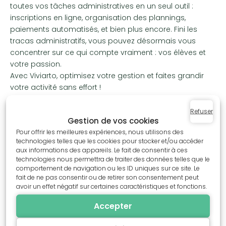
toutes vos tâches administratives en un seul outil :
inscriptions en ligne, organisation des plannings,
paiements automatisés, et bien plus encore. Fini les
tracas administratifs, vous pouvez désormais vous
concentrer sur ce qui compte vraiment : vos élèves et
votre passion.
Avec Viviarto, optimisez votre gestion et faites grandir
votre activité sans effort !
Refuser
Gestion de vos cookies
Pour offrir les meilleures expériences, nous utilisons des
technologies telles que les cookies pour stocker et/ou accéder
5. Critique de danse
aux informations des appareils. Le fait de consentir à ces
technologies nous permettra de traiter des données telles que le
comportement de navigation ou les ID uniques sur ce site. Le
fait de ne pas consentir ou de retirer son consentement peut
avoir un effet négatif sur certaines caractéristiques et fonctions.
Le
critique de danse
est un
métier de la danse
qui
consiste à analyser et écrire sur les spectacles de
Accepter
danse. Il peut travailler pour des journaux, des
magazines, des blogs ou des émissions télévisées. Son