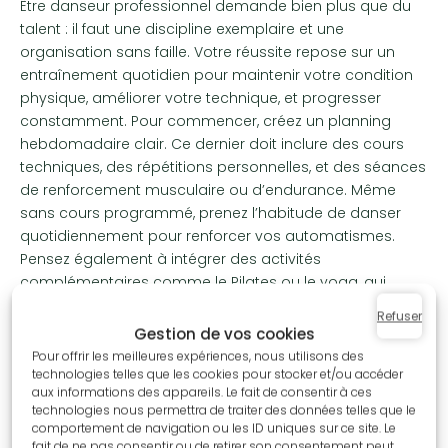
Être danseur professionnel demande bien plus que du
talent : il faut une discipline exemplaire et une
organisation sans faille. Votre réussite repose sur un
entraînement quotidien pour maintenir votre condition
physique, améliorer votre technique, et progresser
constamment. Pour commencer, créez un planning
hebdomadaire clair. Ce dernier doit inclure des cours
techniques, des répétitions personnelles, et des séances
de renforcement musculaire ou d’endurance. Même
sans cours programmé, prenez l’habitude de danser
quotidiennement pour renforcer vos automatismes.
Pensez également à intégrer des activités
complémentaires comme le Pilates ou le yoga, qui
améliorent la souplesse et aident à prévenir les
Refuser
blessures.
Gestion de vos cookies
Pour offrir les meilleures expériences, nous utilisons des
Pour suivre vos progrès, tenez un journal de danse :
technologies telles que les cookies pour stocker et/ou accéder
notez vos réussites, vos faiblesses, et les points à
aux informations des appareils. Le fait de consentir à ces
travailler. Ce suivi vous permettra de rester motivé et de
technologies nous permettra de traiter des données telles que le
comportement de navigation ou les ID uniques sur ce site. Le
visualiser vos évolutions. Vous pouvez également filmer
fait de ne pas consentir ou de retirer son consentement peut