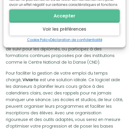
vos répétitions pour analyser vos mouvements et affiner
avoir un effet négatif sur certaines caractéristiques et fonctions.
votre technique. Même après l’obtention de diplômes
Accepter
comme le Certificat d’Études Chorégraphiques (CEC) ou
le Diplôme d’Études Chorégraphiques (DEC), qui valident
Voir les préférences
les bases ou une spécialisation plus poussée, il est
crucial de continuer à se perfectionner. Maintenez un lien
Cookie Policy
Déclaration de confidentialité
avec votre école, qui peut proposer des programmes
de suivi pour les diplômés, ou participez à des
formations continues proposées par des institutions
comme le Centre National de la Danse (CND).
Pour faciliter la gestion de votre emploi du temps
chargé,
Viviarto
est une solution idéale. Ce logiciel aide
les danseurs à planifier leurs cours grâce à des
calendriers clairs, avec des rappels pour ne jamais
manquer une séance. Les écoles et studios, de leur côté,
peuvent organiser leurs programmes et faciliter les
inscriptions des élèves. Avec une organisation
rigoureuse et des outils adaptés, vous serez en mesure
d’optimiser votre progression et de poser les bases