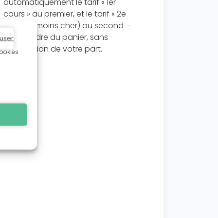
automatiquement le tarif « 1er
cours » au premier, et le tarif « 2e
cours » (moins cher) au second –
dans l’ordre du panier, sans
user
intervention de votre part.
cookies