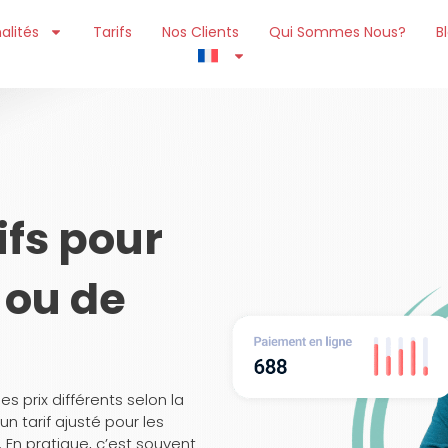
alités
Tarifs
Nos Clients
Qui Sommes Nous?
B
ifs pour
 ou de
s prix différents selon la
n tarif ajusté pour les
e. En pratique, c’est souvent