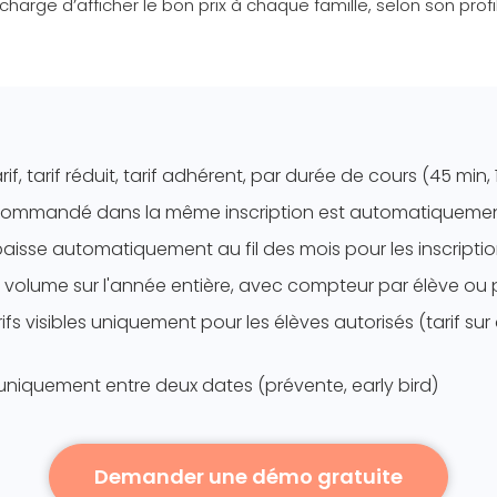
 charge d’afficher le bon prix à chaque famille, selon son profil
arif, tarif réduit, tarif adhérent, par durée de cours (45 min, 
 commandé dans la même inscription est automatiquement
x baisse automatiquement au fil des mois pour les inscripti
e volume sur l'année entière, avec compteur par élève ou p
rifs visibles uniquement pour les élèves autorisés (tarif su
e uniquement entre deux dates (prévente, early bird)
Demander une démo gratuite