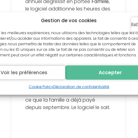
annuel dégressif en portée
Famille
,
le logiciel additionne les heures des
deux enfants sur le même compteur
Gestion de vos cookies
et applique automatiquement le
Ref
palier correspondant à chaque
ir les meilleures expériences, nous utilisons des technologies telles que les 
nouvelle inscription.
ker et/ou accéder aux informations des appareils. Le fait de consentir à ces
ies nous permettra de traiter des données telles que le comportement de
n ou les ID uniques sur ce site. Le fait de ne pas consentir ou de retirer son
« C’est pas la valeur du
ent peut avoir un effet négatif sur certaines caractéristiques et fonctions.
tarif qui est importante,
c’est la clarté du tarif. »
–
Accepter
Voir les préférences
Directrice d’une
association de danse
Cookie Policy
Déclaration de confidentialité
Pas besoin de vérifier manuellement
ce que la famille a déjà payé
depuis septembre. Le logiciel le sait.