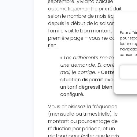
septembre. Viviarto calcule
automatiquement le prix réduit
selon le nombre de mois écoulés
depuis le début de la saison. La
famille voit le bon montant dès la
Pour offr
première page – vous ne corrigez
pour stoc
technolog
rien.
navigatio
consentem
« Les adhérents me font
une demande. Et après,
moi, je corrige. »
Cette
situation disparaît avec
un tarif dégressif bien
configuré.
Vous choisissez la fréquence
(mensuelle ou trimestrielle), le
montant ou pourcentage de
réduction par période, et un
plafond pour éviter que le prix