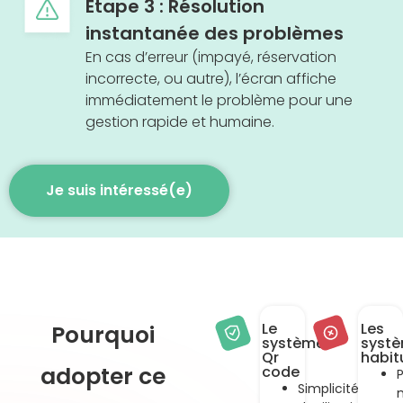
Étape 3 : Résolution
instantanée des problèmes
En cas d’erreur (impayé, réservation
incorrecte, ou autre), l’écran affiche
immédiatement le problème pour une
gestion rapide et humaine.
Je suis intéressé(e)
Le
Les
Pourquoi
système
syst
Qr
habit
adopter ce
code
Simplicité