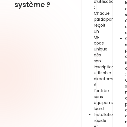
d’utilisation
système ?
:
Chaque
s
participant
reçoit
un
e
QR
code
unique
dès
son
i
inscription,
utilisable
:
directement
à
l’entrée
sans
équipement
p
lourd.
Installation
rapide
et