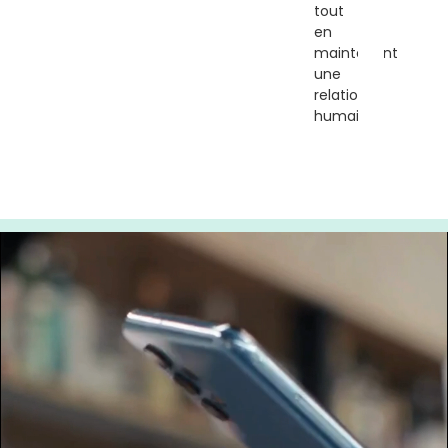
tout
en
maintenant
une
relation
humaine