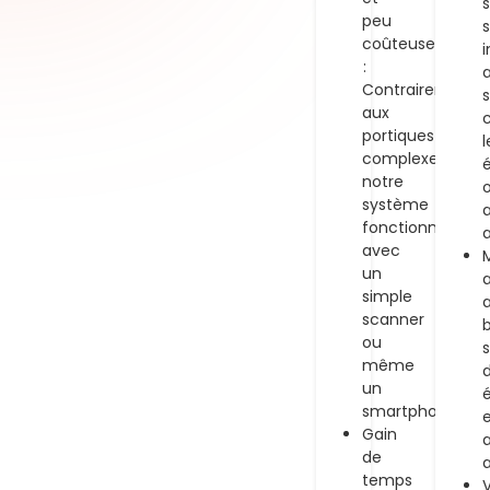
s
peu
coûteuse
:
Contrairement
s
aux
portiques
l
complexes,
notre
système
a
fonctionne
a
avec
un
a
simple
scanner
ou
s
même
un
smartphone.
Gain
a
de
a
temps
V