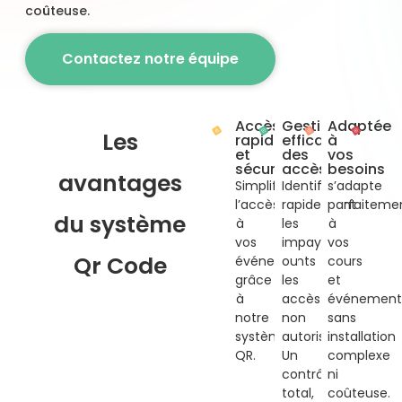
coûteuse.
Contactez notre équipe
Accès
Gestion
Adaptée
Les
rapide
efficace
à
et
des
vos
sécurisé
accès
besoins
avantages
Simplifiez
Identifiez
s’adapte
l’accès
rapidement
parfaiteme
du système
à
les
à
vos
impayés
vos
Qr Code
événements
ou
cours
grâce
les
et
à
accès
événement
notre
non
sans
système
autorisés.
installation
QR.
Un
complexe
contrôle
ni
total,
coûteuse.