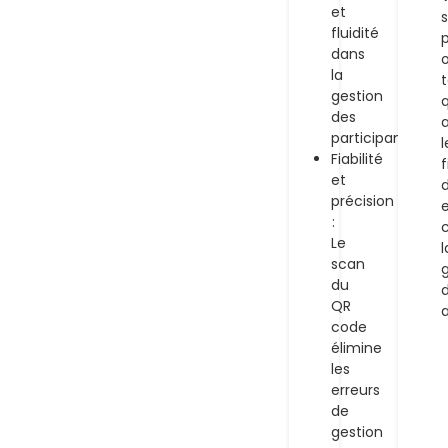
et
s
fluidité
p
dans
la
t
gestion
q
des
a
participants
l
Fiabilité
f
et
d
précision
:
Le
l
scan
du
QR
code
élimine
les
erreurs
de
gestion