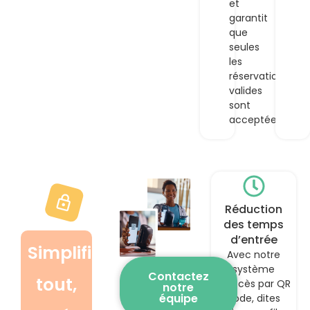
et
garantit
que
seules
les
réservations
valides
sont
acceptées.
Réduction
des temps
d’entrée
Simplifiez
Avec notre
système
Contactez
tout,
d’accès par QR
notre
équipe
code, dites