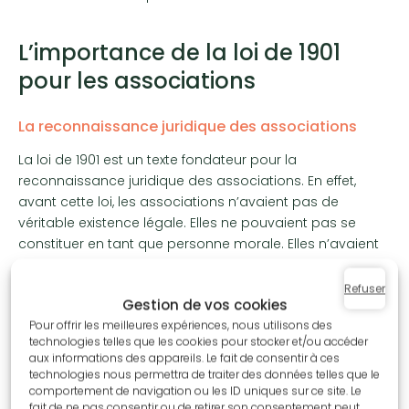
L’importance de la loi de 1901
pour les associations
La reconnaissance juridique des associations
La loi de 1901 est un texte fondateur pour la
reconnaissance juridique des associations. En effet,
avant cette loi, les associations n’avaient pas de
véritable existence légale. Elles ne pouvaient pas se
constituer en tant que personne morale. Elles n’avaient
donc pas la capacité de contracter, d’agir en justice ou
de recevoir des dons. La loi de 1901 a ainsi permis aux
Refuser
Gestion de vos cookies
associations de se doter d’une personnalité juridique et
Pour offrir les meilleures expériences, nous utilisons des
de bénéficier d’une certaine reconnaissance auprès des
technologies telles que les cookies pour stocker et/ou accéder
autorités publiques.
aux informations des appareils. Le fait de consentir à ces
technologies nous permettra de traiter des données telles que le
comportement de navigation ou les ID uniques sur ce site. Le
fait de ne pas consentir ou de retirer son consentement peut