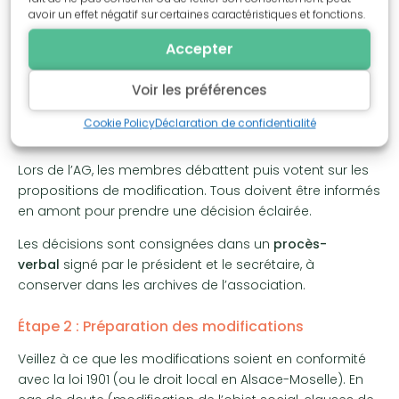
association est de convoquer une assemblée
avoir un effet négatif sur certaines caractéristiques et fonctions.
générale (généralement une AGE pour ce type de
Accepter
décision). Cette assemblée doit être convoquée
conformément aux dispositions des statuts : délai de
Voir les préférences
convocation, mode d’envoi (courrier, e-mail, affichage),
ordre du jour précis mentionnant la « modification des
Cookie Policy
Déclaration de confidentialité
statuts ».
Lors de l’AG, les membres débattent puis votent sur les
propositions de modification. Tous doivent être informés
en amont pour prendre une décision éclairée.
Les décisions sont consignées dans un
procès-
verbal
signé par le président et le secrétaire, à
conserver dans les archives de l’association.
Étape 2 : Préparation des modifications
Veillez à ce que les modifications soient en conformité
avec la loi 1901 (ou le droit local en Alsace-Moselle). En