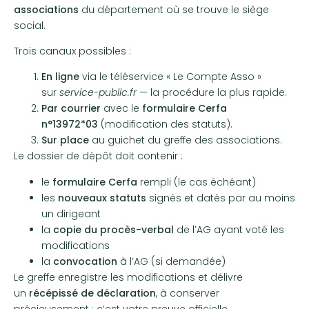
associations
du département où se trouve le siège
social.
Trois canaux possibles :
En ligne
via le téléservice « Le Compte Asso »
sur
service-public.fr
— la procédure la plus rapide.
Par courrier
avec le
formulaire Cerfa
n°13972*03
(modification des statuts).
Sur place
au guichet du greffe des associations.
Le dossier de dépôt doit contenir :
le
formulaire Cerfa
rempli (le cas échéant)
les
nouveaux statuts
signés et datés par au moins
un dirigeant
la
copie du procès-verbal
de l’AG ayant voté les
modifications
la
convocation
à l’AG (si demandée)
Le greffe enregistre les modifications et délivre
un
récépissé de déclaration
, à conserver
précieusement : c’est votre preuve officielle.