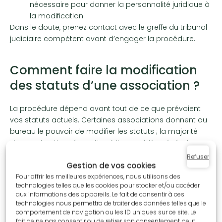
nécessaire pour donner la personnalité juridique à
la modification.
Dans le doute, prenez contact avec le greffe du tribunal
judiciaire compétent avant d’engager la procédure.
Comment faire la modification
des statuts d’une association ?
La procédure dépend avant tout de ce que prévoient
vos statuts actuels. Certaines associations donnent au
bureau le pouvoir de modifier les statuts ; la majorité
réservent cette prérogative à l’assemblée générale
extraordinaire (AGE). Vérifiez votre clause « modification
Refuser
Gestion de vos cookies
des statuts » avant de vous lancer. Voici les 4 étapes
clés :
Pour offrir les meilleures expériences, nous utilisons des
technologies telles que les cookies pour stocker et/ou accéder
aux informations des appareils. Le fait de consentir à ces
Étape 1 : Convocation de l’assemblée générale
technologies nous permettra de traiter des données telles que le
comportement de navigation ou les ID uniques sur ce site. Le
La première étape pour modifier les statuts d’une
fait de ne pas consentir ou de retirer son consentement peut