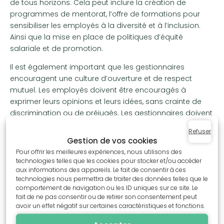
de tous horizons. Cela peut inclure la création de
programmes de mentorat, l’offre de formations pour
sensibiliser les employés à la diversité et à l’inclusion.
Ainsi que la mise en place de politiques d’équité
salariale et de promotion.
Il est également important que les gestionnaires
encouragent une culture d’ouverture et de respect
mutuel. Les employés doivent être encouragés à
exprimer leurs opinions et leurs idées, sans crainte de
discrimination ou de préjugés. Les gestionnaires doivent
également prendre des mesures pour éliminer toute
Refuser
forme de discrimination ou de harcèlement en milieu de
Gestion de vos cookies
travail.
Pour offrir les meilleures expériences, nous utilisons des
technologies telles que les cookies pour stocker et/ou accéder
En encourageant la diversité et l’inclusion, les
aux informations des appareils. Le fait de consentir à ces
gestionnaires peuvent aider à améliorer le moral de
technologies nous permettra de traiter des données telles que le
comportement de navigation ou les ID uniques sur ce site. Le
l’équipe et à renforcer la confiance. Cela peut
fait de ne pas consentir ou de retirer son consentement peut
également aider à attirer des talents diversifiés et à
avoir un effet négatif sur certaines caractéristiques et fonctions.
élargir les horizons de la structure. Augmentant ainsi sa
créativité et son innovation.