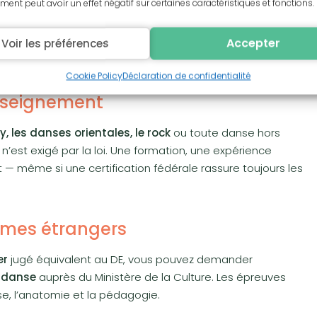
ent peut avoir un effet négatif sur certaines caractéristiques et fonctions.
dans une école de danse, une association, un établissement
risquez une amende et l’association peut être tenue
Accepter
Voir les préférences
Cookie Policy
Déclaration de confidentialité
enseignement
y, les danses orientales, le rock
ou toute danse hors
’est exigé par la loi. Une formation, une expérience
 — même si une certification fédérale rassure toujours les
ômes étrangers
er
jugé équivalent au DE, vous pouvez demander
e danse
auprès du Ministère de la Culture. Les épreuves
se, l’anatomie et la pédagogie.