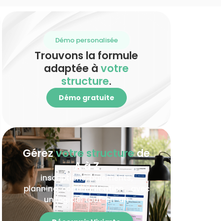
Démo personalisée
Trouvons la formule
adaptée à
votre
structure
.
Démo gratuite
Gérez
votre structure
de
A à Z
inscriptions, paiements,
planning, communication… avec
un logiciel tout-en-un