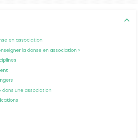
nse en association
 enseigner la danse en association ?
ciplines
ment
angers
 dans une association
ications