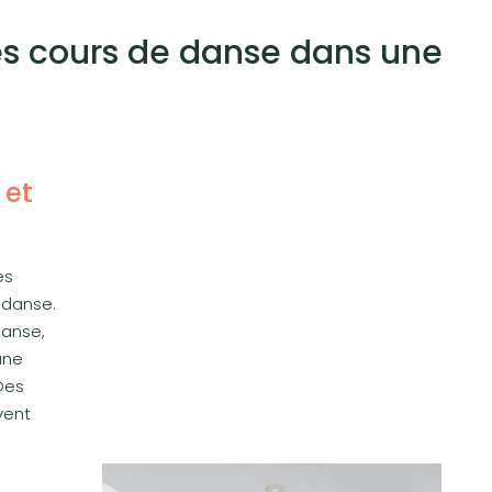
es cours de danse dans une
 et
es
 danse.
danse,
une
Des
vent