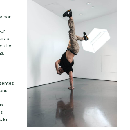
posent
eur
ires
ou les
s.
ésentez
dans
s
us
es
, la