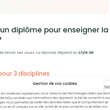
il un diplôme pour enseigner la
?
 de lancer ses cours. La réponse dépend du
style de
our 3 disciplines
Gestion de vos cookies
ose le
Diplôme d’État de professeur de danse
(DE)
pour
Ref
on l’une de ces trois disciplines :
ir les meilleures expériences, nous utilisons des technologies telles que les 
ker et/ou accéder aux informations des appareils. Le fait de consentir à ces
ies nous permettra de traiter des données telles que le comportement de
n ou les ID uniques sur ce site. Le fait de ne pas consentir ou de retirer son