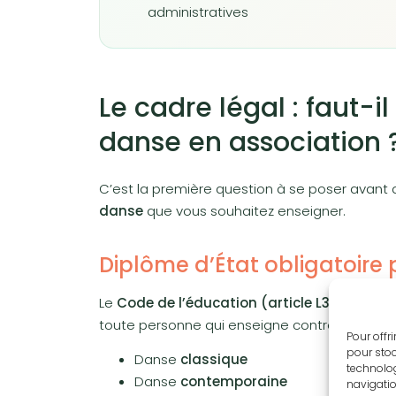
administratives
Le cadre légal : faut-
danse en association 
C’est la première question à se poser avant
danse
que vous souhaitez enseigner.
Diplôme d’État obligatoire p
Le
Code de l’éducation (article L362-1)
imp
toute personne qui enseigne contre rémunérati
Pour offr
pour stoc
Danse
classique
technolog
Danse
contemporaine
navigatio