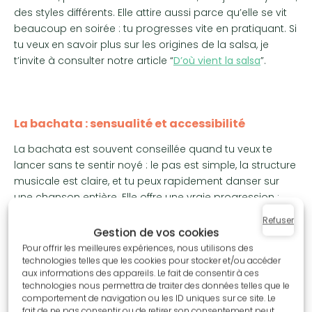
des styles différents. Elle attire aussi parce qu’elle se vit
beaucoup en soirée : tu progresses vite en pratiquant. Si
tu veux en savoir plus sur les origines de la salsa, je
t’invite à consulter notre article “
D’où vient la salsa
”.
La bachata : sensualité et accessibilité
La bachata est souvent conseillée quand tu veux te
lancer sans te sentir noyé : le pas est simple, la structure
musicale est claire, et tu peux rapidement danser sur
une chanson entière. Elle offre une vraie progression :
base, musicalité, variations, jeux de style.
Refuser
Gestion de vos cookies
Pour offrir les meilleures expériences, nous utilisons des
technologies telles que les cookies pour stocker et/ou accéder
aux informations des appareils. Le fait de consentir à ces
Le tango : passion et élégance
technologies nous permettra de traiter des données telles que le
comportement de navigation ou les ID uniques sur ce site. Le
Le tango a cette aura particulière : marche, intention,
fait de ne pas consentir ou de retirer son consentement peut