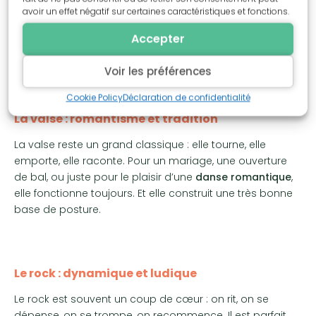
précision, silence, connexion. C’est une danse où “moins”
avoir un effet négatif sur certaines caractéristiques et fonctions.
peut devenir “mieux”. Un simple pas, bien posé, peut être
Accepter
magnifique. Les couples de danse y apprennent
beaucoup sur l’écoute et l’équilibre.
Voir les préférences
Cookie Policy
Déclaration de confidentialité
La valse : romantisme et tradition
La valse reste un grand classique : elle tourne, elle
emporte, elle raconte. Pour un mariage, une ouverture
de bal, ou juste pour le plaisir d’une
danse romantique
,
elle fonctionne toujours. Et elle construit une très bonne
base de posture.
Le rock : dynamique et ludique
Le rock est souvent un coup de cœur : on rit, on se
dépense, on se trompe, on recommence. Il est parfait