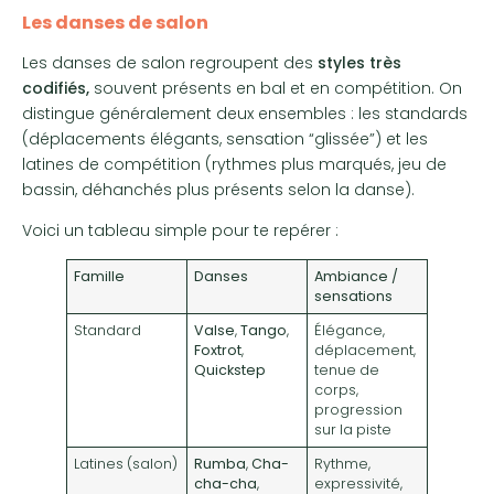
Les danses de salon
Les danses de salon regroupent des
styles très
codifiés,
souvent présents en bal et en compétition. On
distingue généralement deux ensembles : les standards
(déplacements élégants, sensation “glissée”) et les
latines de compétition (rythmes plus marqués, jeu de
bassin, déhanchés plus présents selon la danse).
Voici un tableau simple pour te repérer :
Famille
Danses
Ambiance /
sensations
Standard
Valse
,
Tango
,
Élégance,
Foxtrot
,
déplacement,
Quickstep
tenue de
corps,
progression
sur la piste
Latines (salon)
Rumba
,
Cha-
Rythme,
cha-cha
,
expressivité,