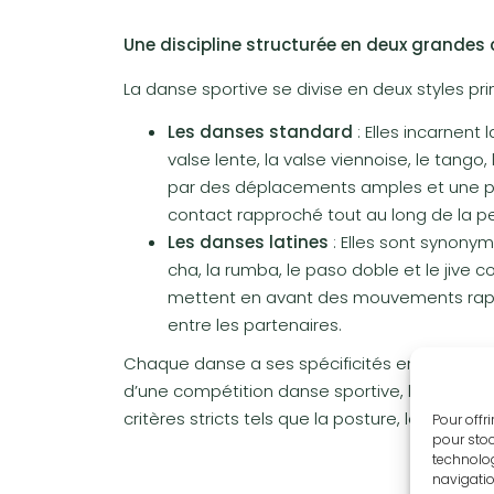
Une discipline structurée en deux grandes
La danse sportive se divise en deux styles pri
Les danses standard
: Elles incarnent
valse lente, la valse viennoise, le tango
par des déplacements amples et une pos
contact rapproché tout au long de la p
Les danses latines
: Elles sont synony
cha, la rumba, le paso doble et le jive
mettent en avant des mouvements rapide
entre les partenaires.
Chaque danse a ses spécificités en termes de 
d’une compétition danse sportive, les compét
critères stricts tels que la posture, la synchro
Pour offr
pour stoc
technolog
navigatio