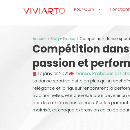
Pour Qui ?
Fonctionn
Accueil
»
Blog
»
Danse
»
Compétition danse sporti
Compétition danse
passion et perfo
17 janvier 2025
Danse
,
Pratiques artisti
La danse sportive est bien plus qu’un enchaî
l’élégance et la rigueur rencontrent la perf
traditionnelles, elle a évolué pour devenir un
par des athlètes passionnés. Sur les parqu
maîtrisé, et chaque expression calculée pour c