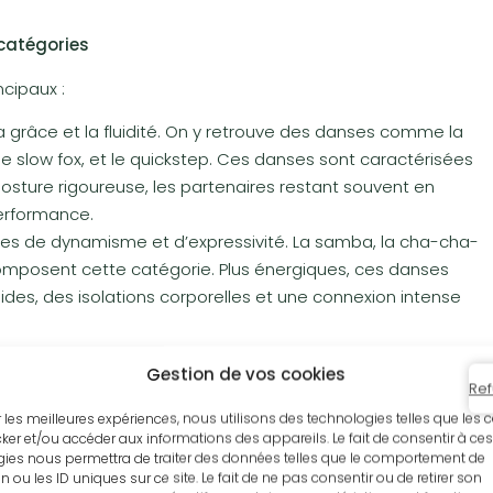
 catégories
ncipaux :
 la grâce et la fluidité. On y retrouve des danses comme la
, le slow fox, et le quickstep. Ces danses sont caractérisées
ture rigoureuse, les partenaires restant souvent en
erformance.
mes de dynamisme et d’expressivité. La samba, la cha-cha-
 composent cette catégorie. Plus énergiques, ces danses
s, des isolations corporelles et une connexion intense
rythme, d’attitude, et d’interprétation. Dans le cadre
Gestion de vos cookies
Ref
iteurs, en couples ou en formations, sont évalués sur des
nisation, l’expression artistique, et la maîtrise technique.
ir les meilleures expériences, nous utilisons des technologies telles que les 
ker et/ou accéder aux informations des appareils. Le fait de consentir à ces
ies nous permettra de traiter des données telles que le comportement de
n ou les ID uniques sur ce site. Le fait de ne pas consentir ou de retirer son