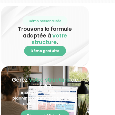
Démo personalisée
Trouvons la formule
adaptée à
votre
structure
.
Démo gratuite
Gérez
votre structure
de
A à Z
inscriptions, paiements,
planning, communication… avec
un logiciel tout-en-un