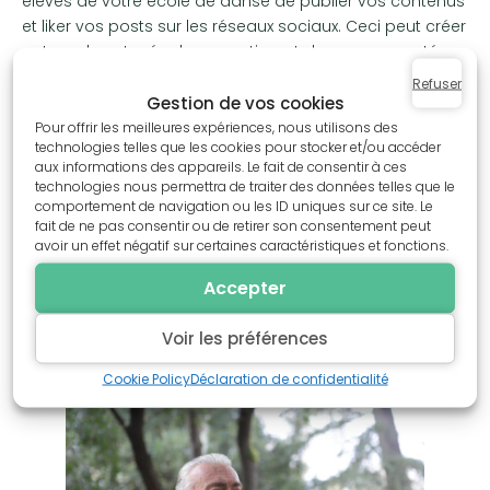
élèves de votre école de danse de publier vos contenus
et liker vos posts sur les réseaux sociaux. Ceci peut créer
autour de votre école un sentiment de communauté.
Refuser
Gestion de vos cookies
Pour offrir les meilleures expériences, nous utilisons des
5. Fournir un excellent service
technologies telles que les cookies pour stocker et/ou accéder
aux informations des appareils. Le fait de consentir à ces
client
technologies nous permettra de traiter des données telles que le
comportement de navigation ou les ID uniques sur ce site. Le
fait de ne pas consentir ou de retirer son consentement peut
Un service client exceptionnel peut faire la différence
avoir un effet négatif sur certaines caractéristiques et fonctions.
entre un client satisfait qui revient et un client déçu qui
Accepter
partage son expérience négative. Assurez-vous de
répondre rapidement aux questions, de résoudre les
Voir les préférences
problèmes efficacement, et de faciliter le processus de
retour et d’échange.
Cookie Policy
Déclaration de confidentialité