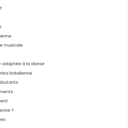
t
s
lienne
e musicale
 adaptée à la danse
mba brésilienne
ébutants
ements
ment
ienne ?
ées