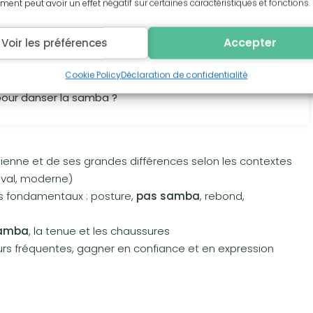
ent peut avoir un effet négatif sur certaines caractéristiques et fonctions.
e exactement ?
 on débute ?
Accepter
Voir les préférences
prendre à danser la samba ?
entir à l’aise en samba ?
Cookie Policy
Déclaration de confidentialité
pour danser la samba ?
ilienne et de ses grandes différences selon les contextes
naval, moderne)
s fondamentaux : posture,
pas samba
, rebond,
samba
, la tenue et les chaussures
eurs fréquentes, gagner en confiance et en expression