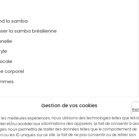
end la samba
ser la samba brésilienne
nnelle
yle
sicale
e corporel
femmes
uline
Gestion de vos cookies
Ref
samba
ir les meilleures expériences, nous utilisons des technologies telles que les 
nser la samba brésilienne ?
ker et/ou accéder aux informations des appareils. Le fait de consentir à ces
ies nous permettra de traiter des données telles que le comportement de
n ou les ID uniques sur ce site. Le fait de ne pas consentir ou de retirer son