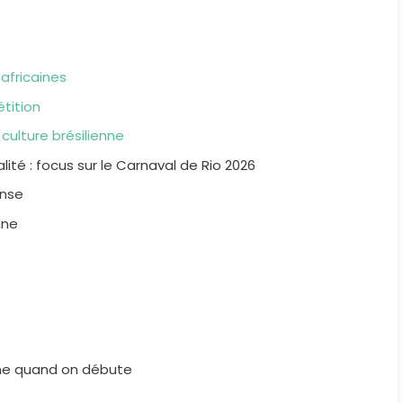
 africaines
tition
 culture brésilienne
ité : focus sur le Carnaval de Rio 2026
anse
nne
nne quand on débute