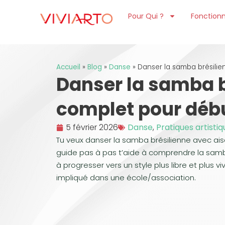
Pour Qui ?
Fonctionn
Accueil
»
Blog
»
Danse
»
Danser la samba brésilie
Danser la samba b
complet pour débu
5 février 2026
Danse
,
Pratiques artisti
Tu veux danser la samba brésilienne avec ais
guide pas à pas t’aide à comprendre la samb
à progresser vers un style plus libre et plus 
impliqué dans une école/association.