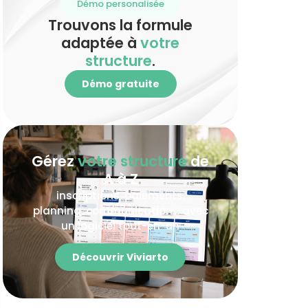
Démo personalisée
Trouvons la formule
adaptée à
votre
structure
.
Démo gratuite
Gérez
votre structure
de
A à Z
inscriptions, paiements,
planning, communication… avec
un logiciel tout-en-un
Découvrir Viviarto