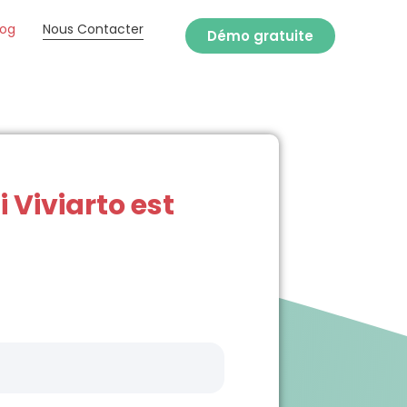
log
Nous Contacter
Démo gratuite
 Viviarto est