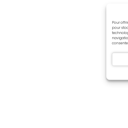
Pour offr
pour stoc
technolog
navigatio
consentem