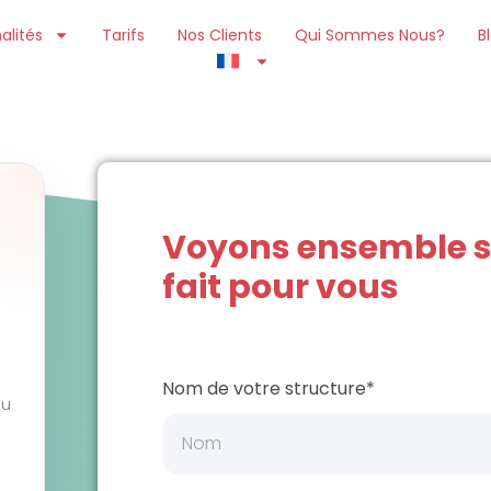
alités
Tarifs
Nos Clients
Qui Sommes Nous?
B
Voyons ensemble si
fait pour vous
Nom de votre structure*
Alternative:
ou