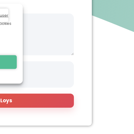
user
cookies
 Loys