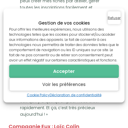
peux créer mes fiches par atelier, gérer
toutes les inscriptions facilement et
communiquer directement avec les
Refuser
participants grâce aux mails groupés. »
Gestion de vos cookies
Pour offrir les meilleures expériences, nous utilisons des
«
Ça me permet aussi de promouvoir mes
technologies telles que les cookies pour stocker et/ou accéder
stages beaucoup plus facilement ! De
aux informations des appareils. Le fait de consentir à ces
faire découvrir son art au-delà des gens
technologies nous permettra de traiter des données telles que le
comportement de navigation ou les ID uniques sur ce site. Le
que l’on connaît, du petit milieu dans
fait de ne pas consentir ou de retirer son consentement peut
lequel on travaille. La plateforme donne
avoir un effet négatif sur certaines caractéristiques et fonctions.
une plus grande visibilité à mes activités. »
Accepter
« Depuis le début, l’équipe de Viviarto a
toujours été présente et très réactive. On
Voir les préférences
peut leur faire entièrement confiance : au
moindre souci ou question technique, on
Cookie Policy
Déclaration de confidentialité
sait qu’il y a quelqu’un pour nous aider
rapidement. Et ça, c’est très précieux
aujourd’hui ! »
Compagnie Eux : Loïc Colin