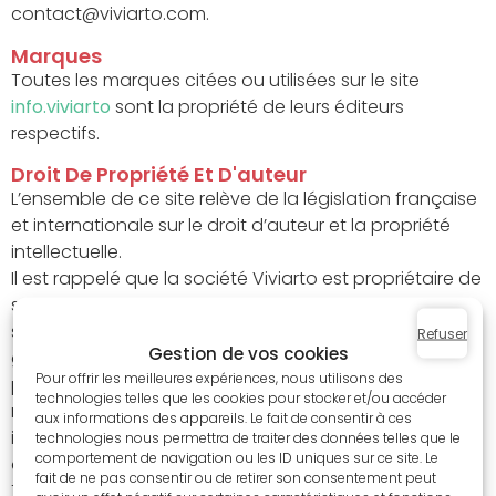
contact@viviarto.com
.
Marques
Toutes les marques citées ou utilisées sur le site
info.viviarto
sont la propriété de leurs éditeurs
respectifs.
Droit De Propriété Et D'auteur
L’ensemble de ce site relève de la législation française
et internationale sur le droit d’auteur et la propriété
intellectuelle.
Il est rappelé que la société Viviarto est propriétaire de
sa marque et de son logo Viviarto. L’internaute
s’interdit d’en faire un usage quelconque et plus
Refuser
Gestion de vos cookies
généralement de porter atteinte aux droits de
Pour offrir les meilleures expériences, nous utilisons des
propriété intellectuelle de Viviarto. La société se
technologies telles que les cookies pour stocker et/ou accéder
réserve le droit de demander des dommages et
aux informations des appareils. Le fait de consentir à ces
intérêts en cas de contrefaçon et plus généralement
technologies nous permettra de traiter des données telles que le
comportement de navigation ou les ID uniques sur ce site. Le
d’atteinte à ses droits de propriété intellectuelle.
fait de ne pas consentir ou de retirer son consentement peut
Tous les droits de reproduction sont réservés, y