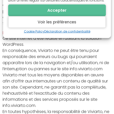
avoir un effet négatif sur certaines caractéristiques et fonctions.
compris pour les représentations iconographiques et
Accepter
photographiques. La reproduction de tout ou partie
de ce site sur quelque support que ce soit est
Voir les préférences
formellement interdite.
Cookie Policy
Déclaration de confidentialité
Production Et Exactitude De L'information
Ce site internet a été réalisé en utilisant la solution
WordPress.
En conséquence, Viviarto ne peut être tenu pour
responsable des erreurs ou bugs qui pourraient
apparaître lors de la navigation et/ou utilisation, ni de
l’interruption ou pannes sur le site info.viviarto.com
Viviarto met tous les moyens disponibles en œuvre
afin d’offrir aux internautes un contenu de qualité sur
son site. Cependant, ne garantit pas la complétude,
l’exhaustivité et l’exactitude du contenu des
informations et des services proposés sur le site
info.viviarto.com.
En toutes hypothèses, la responsabilité de Viviarto, ne