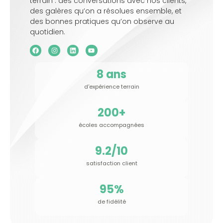
terrain : des conversations avec nos clients,
des galères qu’on a résolues ensemble, et
des bonnes pratiques qu’on observe au
quotidien.
8
 ans
d'expérience terrain
200
+
écoles accompagnées
9.2
/10
satisfaction client
95
%
de fidélité