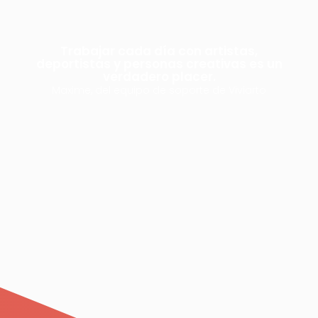
Trabajar cada día con artistas,
deportistas y personas creativas es un
verdadero placer.
Maxime, del equipo de soporte de Viviarto