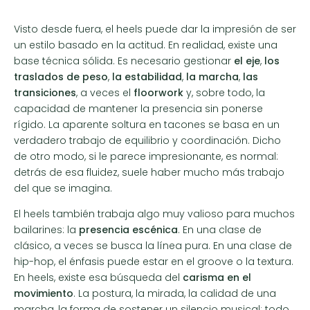
Visto desde fuera, el heels puede dar la impresión de ser
un estilo basado en la actitud. En realidad, existe una
base técnica sólida. Es necesario gestionar
el eje
,
los
traslados de peso
,
la estabilidad
,
la marcha
,
las
transiciones
, a veces el
floorwork
y, sobre todo, la
capacidad de mantener la presencia sin ponerse
rígido. La aparente soltura en tacones se basa en un
verdadero trabajo de equilibrio y coordinación. Dicho
de otro modo, si le parece impresionante, es normal:
detrás de esa fluidez, suele haber mucho más trabajo
del que se imagina.
El heels también trabaja algo muy valioso para muchos
bailarines: la
presencia escénica
. En una clase de
clásico, a veces se busca la línea pura. En una clase de
hip-hop, el énfasis puede estar en el groove o la textura.
En heels, existe esa búsqueda del
carisma en el
movimiento
. La postura, la mirada, la calidad de una
marcha, la forma de sostener un silencio musical: todo