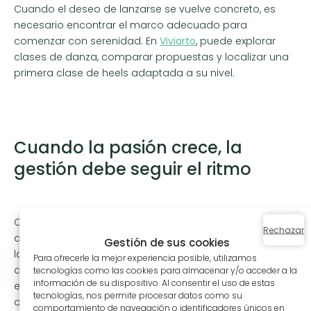
Cuando el deseo de lanzarse se vuelve concreto, es
necesario encontrar el marco adecuado para
comenzar con serenidad. En
Viviarto
, puede explorar
clases de danza, comparar propuestas y localizar una
primera clase de heels adaptada a su nivel.
Cuando la pasión crece, la
gestión debe seguir el ritmo
Cuando
las clases de heels
atraen cada vez a más
Rechazar
alumnos, la realidad del terreno alcanza rápidamente a
Gestión de sus cookies
las estructuras: inscripciones, planificación, pagos, listas
Para ofrecerle la mejor experiencia posible, utilizamos
de espera, comunicación con los socios… Para una
tecnologías como las cookies para almacenar y/o acceder a la
información de su dispositivo. Al consentir el uso de estas
escuela, un estudio o una asociación, mantener una
tecnologías, nos permite procesar datos como su
organización fluida se vuelve casi tan importante como
comportamiento de navegación o identificadores únicos en