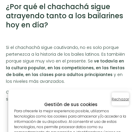
¿Por qué el chachachá sigue
atrayendo tanto a los bailarines
hoy en día?
Si el chachachá sigue cautivando, no es solo porque
pertenezca a la historia de los bailes latinos. Es también
porque sigue muy vivo en el presente. Se
ve todavía en
la cultura popular, en las competiciones, en las fiestas
de baile, en las clases para adultos principiantes
y en
los niveles más avanzados.
Gusta porque reúne varios elementos que los bailarines
suelen buscar:
Rechazar
Gestión de sus cookies
una
música pegadiza
;
Para ofrecerle la mejor experiencia posible, utilizamos
tecnologías como las cookies para almacenar y/o acceder a la
una
verdadera identidad cultural
;
información de su dispositivo. Al consentir el uso de estas
un estilo a la vez
elegante y pícaro
;
tecnologías, nos permite procesar datos como su
un baile que puede ser
social, técnico y expresivo
.