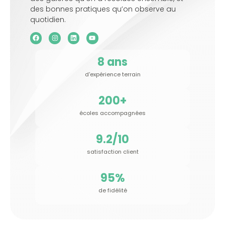
des bonnes pratiques qu’on observe au
quotidien.
8
 ans
d'expérience terrain
200
+
écoles accompagnées
9.2
/10
satisfaction client
95
%
de fidélité