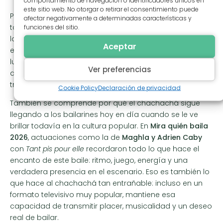
comportamiento de navegación o identificadores únicos en
este sitio web. No otorgar o retirar el consentimiento puede
Para muchos practicantes, el chachachá representa
afectar negativamente a determinadas características y
también una excelente puerta de entrada al universo de
funciones del sitio.
los bailes de pareja. Aporta confianza. Enseña a
Aceptar
escuchar la música de otra manera. Ayuda a ocupar su
lugar en el espacio, a sentir mejor los apoyos, a
Ver preferencias
atreverse con la relación con el otro. Y eso, en una
trayectoria de baile, cuenta muchísimo.
Cookie Policy
Declaración de privacidad
También se comprende por qué el chachachá sigue
llegando a los bailarines hoy en día cuando se le ve
brillar todavía en la cultura popular. En
Mira quién baila
2026
, actuaciones como la de
Maghla y Adrien Caby
con
Tant pis pour elle
recordaron todo lo que hace el
encanto de este baile: ritmo, juego, energía y una
verdadera presencia en el escenario. Eso es también lo
que hace al chachachá tan entrañable: incluso en un
formato televisivo muy popular, mantiene esa
capacidad de transmitir placer, musicalidad y un deseo
real de bailar.