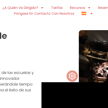
¿A Quién Va Dirigido?
Tarifas
Recursos
Reser
Póngase En Contacto Con Nosotros
de
z de las escuelas y
 innovador
iberándole tiempo
 el éxito de sus