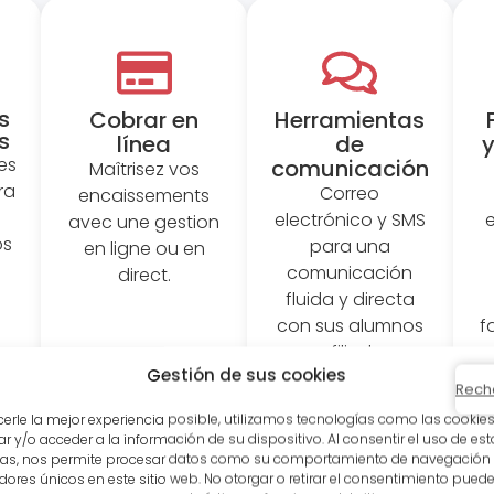
s
Cobrar en
Herramientas
s
línea
de
y
es
comunicación
Maîtrisez vos
ra
Correo
encaissements
electrónico y SMS
avec une gestion
os
para una
en ligne ou en
comunicación
direct.
fluida y directa
con sus alumnos
f
y afiliados.
Gestión de sus cookies
Rech
cerle la mejor experiencia posible, utilizamos tecnologías como las cookie
 y/o acceder a la información de su dispositivo. Al consentir el uso de est
ías, nos permite procesar datos como su comportamiento de navegación
adores únicos en este sitio web. No otorgar o retirar el consentimiento puede