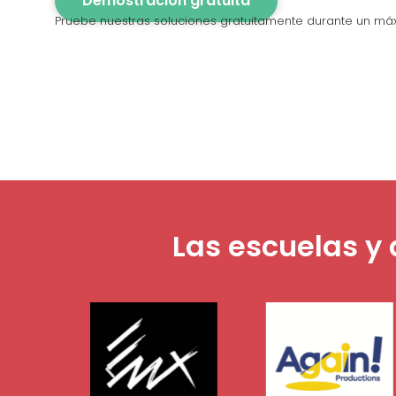
Demostración gratuita
Pruebe nuestras soluciones gratuitamente durante un má
Las escuelas y 