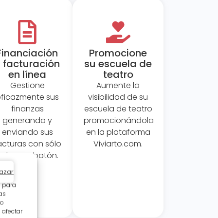
Financiación
Promocione
 facturación
su escuela de
en línea
teatro
Gestione
Aumente la
eficazmente sus
visibilidad de su
finanzas
escuela de teatro
generando y
promocionándola
enviando sus
en la plataforma
acturas con sólo
Viviarto.com.
pulsar un botón.
azar
s para
as
 o
 afectar