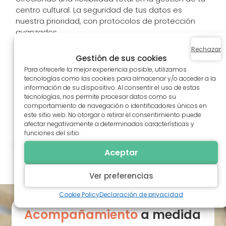
centro cultural. La seguridad de tus datos es
nuestra prioridad, con protocolos de protección
avanzados.
Soporte dedicado y equipo
Rechazar
Gestión de sus cookies
humano
Para ofrecerle la mejor experiencia posible, utilizamos
tecnologías como las cookies para almacenar y/o acceder a la
Nuestro equipo está siempre disponible para
información de su dispositivo. Al consentir el uso de estas
tecnologías, nos permite procesar datos como su
ofrecer asistencia y asesoramiento, garantizando
comportamiento de navegación o identificadores únicos en
una experiencia fluida en la gestión de tu centro
este sitio web. No otorgar o retirar el consentimiento puede
cultural.
afectar negativamente a determinadas características y
funciones del sitio.
Demostración gratuita
Aceptar
Ver preferencias
Cookie Policy
Declaración de privacidad
Acompañamiento
a medida