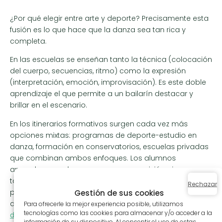
¿Por qué elegir entre arte y deporte? Precisamente esta
fusión es lo que hace que la danza sea tan rica y
completa.
En las escuelas se enseñan tanto la técnica (colocación
del cuerpo, secuencias, ritmo) como la expresión
(interpretación, emoción, improvisación). Es este doble
aprendizaje el que permite a un bailarín destacar y
brillar en el escenario.
En los itinerarios formativos surgen cada vez más
opciones mixtas: programas de deporte-estudio en
danza, formación en conservatorios, escuelas privadas
que combinan ambos enfoques. Los alumnos
aprenden no solo a moverse con precisión, sino
también a sentir y transmitir. Muchos alumnos optan
Rechazar
por programas estructurados, especialmente cuando
Gestión de sus cookies
desean comprender
qué formación se necesita para
Para ofrecerle la mejor experiencia posible, utilizamos
tecnologías como las cookies para almacenar y/o acceder a la
dedicarse profesionalmente a la danza
.
información de su dispositivo. Al consentir el uso de estas