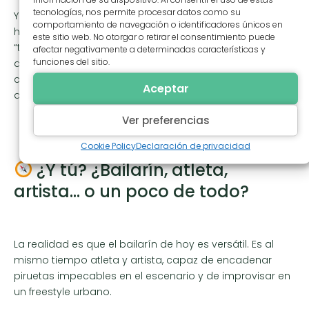
tecnologías, nos permite procesar datos como su
Y en cuanto a los docentes, esta doble competencia se
comportamiento de navegación o identificadores únicos en
ha vuelto imprescindible. Ya no basta con ser
este sitio web. No otorgar o retirar el consentimiento puede
“técnicamente bueno”: también es fundamental saber
afectar negativamente a determinadas características y
funciones del sitio.
acompañar al alumno en su expresión, en su
creatividad y en su relación consigo mismo y con los
Aceptar
demás.
Ver preferencias
Cookie Policy
Declaración de privacidad
¿Y tú? ¿Bailarín, atleta,
artista… o un poco de todo?
La realidad es que el bailarín de hoy es versátil. Es al
mismo tiempo atleta y artista, capaz de encadenar
piruetas impecables en el escenario y de improvisar en
un freestyle urbano.