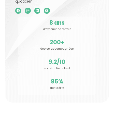
quotidien.
8
 ans
d'expérience terrain
200
+
écoles accompagnées
9.2
/10
satisfaction client
95
%
de fidélité