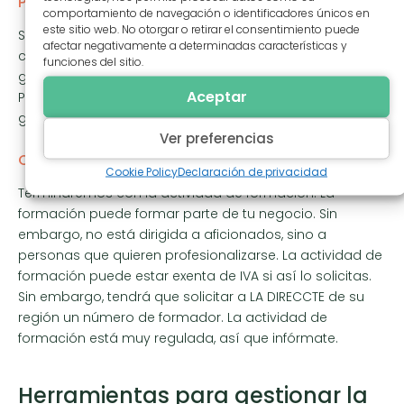
Productos derivados
comportamiento de navegación o identificadores únicos en
este sitio web. No otorgar o retirar el consentimiento puede
Sin embargo, aunque sea un poco engorroso, tenga
afectar negativamente a determinadas características y
cuidado de no sobrepasar ciertos límites para poder
funciones del sitio.
gestionar su presupuesto y evitar gastos innecesarios.
Aceptar
Podrías acabar pagando impuestos. ¡Calcula bien tus
gastos!
Ver preferencias
Cursos de formación
Cookie Policy
Declaración de privacidad
Terminaremos con la actividad de formación. La
formación puede formar parte de tu negocio. Sin
embargo, no está dirigida a aficionados, sino a
personas que quieren profesionalizarse. La actividad de
formación puede estar exenta de IVA si así lo solicitas.
Sin embargo, tendrá que solicitar a LA DIRECCTE de su
región un número de formador. La actividad de
formación está muy regulada, así que infórmate.
Herramientas para gestionar la