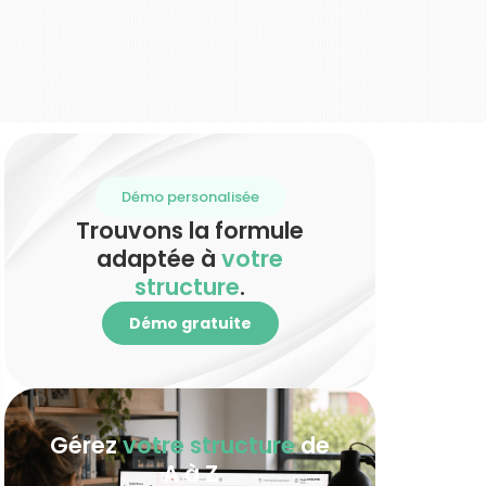
Démo personalisée
Trouvons la formule
adaptée à
votre
structure
.
Démo gratuite
Gérez
votre structure
de
A à Z