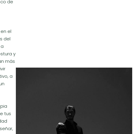
oco de
 en el
s del
 a
ostura y
ean más
vir
ivo, a
un
pia
e tus
idad
señar,