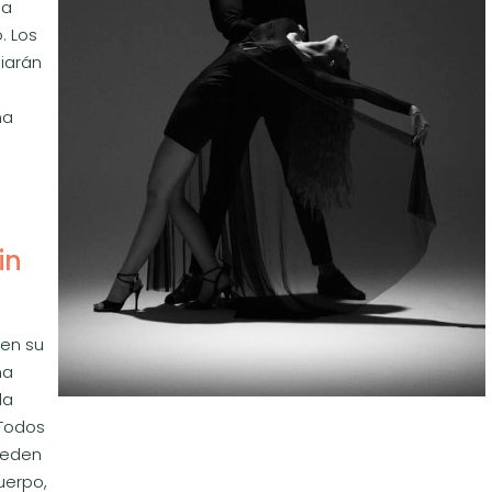
 a
. Los
iarán
na
in
 en su
na
la
 Todos
pueden
uerpo,