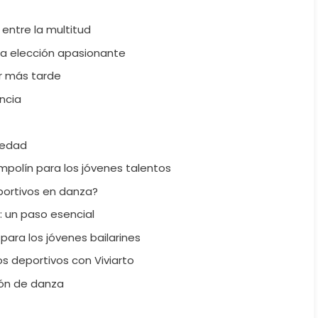
 entre la multitud
na elección apasionante
r más tarde
ncia
 edad
ampolín para los jóvenes talentos
portivos en danza?
 un paso esencial
ara los jóvenes bailarines
os deportivos con Viviarto
fón de danza