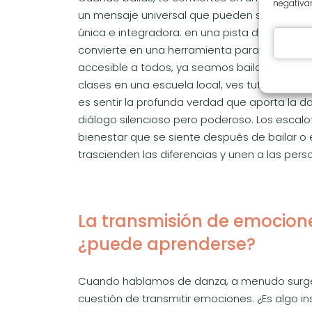
negativam
un mensaje universal que pueden sentir incl
única e integradora: en una pista de baile, e
convierte en una herramienta para transmitir a
accesible a todos, ya seamos bailarines prof
clases en una escuela local, ves tutoriales en
es sentir la profunda verdad que aporta la 
diálogo silencioso pero poderoso. Los escalo
bienestar que se siente después de bailar o
trascienden las diferencias y unen a las per
La transmisión de emocion
¿puede aprenderse?
Cuando hablamos de danza, a menudo surge
cuestión de transmitir emociones. ¿Es algo ins