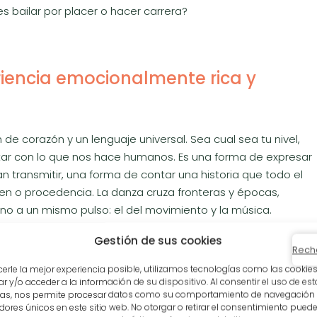
s bailar por placer o hacer carrera?
eriencia emocionalmente rica y
de corazón y un lenguaje universal. Sea cual sea tu nivel,
ectar con lo que nos hace humanos. Es una forma de expresar
 transmitir, una forma de contar una historia que todo el
n o procedencia. La danza cruza fronteras y épocas,
no a un mismo pulso: el del movimiento y la música.
Gestión de sus cookies
Rech
cerle la mejor experiencia posible, utilizamos tecnologías como las cookie
partido
 y/o acceder a la información de su dispositivo. Al consentir el uso de est
ías, nos permite procesar datos como su comportamiento de navegación
adores únicos en este sitio web. No otorgar o retirar el consentimiento puede
 sin palabras. Cada movimiento, cada gesto es portador de