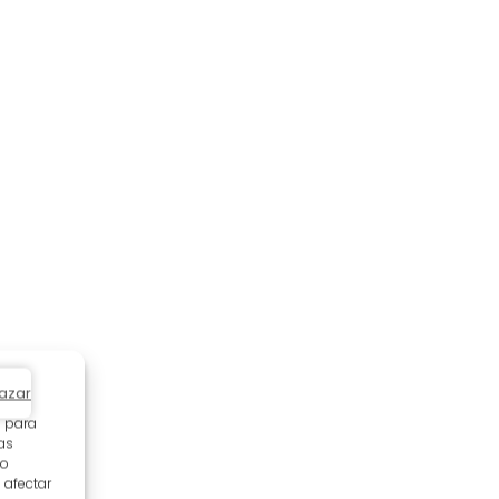
azar
s para
as
 o
 afectar