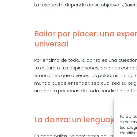
La respuesta depende de su objetivo. ¿Quiere
Bailar por placer: una exp
universal
Por encima de todo, la danza es una cuestión 
tu cultura o tus aspiraciones, bailar es con
emociones que a veces las palabras no logran
mundo puede entender, sea cual sea su orige
uniendo a personas de toda condición en tor
Para ofre
La danza: un lenguaje com
almacenar
tecnolog
identific
Cuando bailas, te conviertes en un narrador