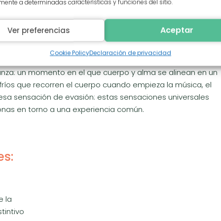
ente a determinadas características y funciones del sitio.
uso quienes no comparten tu idioma. Es una experiencia
n una sala de ensayo o en el salón de tu casa, el cuerpo se
Aceptar
Ver preferencias
legría, tristeza, amor o libertad. Esta conexión universal es
esionales, aficionados o simples curiosos. Tanto si tomas
Cookie Policy
Declaración de privacidad
 Internet o participas en talleres puntuales, lo importante
danza: un momento en el que cuerpo y alma se alinean en un
fríos que recorren el cuerpo cuando empieza la música, el
 esa sensación de evasión: estas sensaciones universales
sonas en torno a una experiencia común.
es:
 la
tintivo