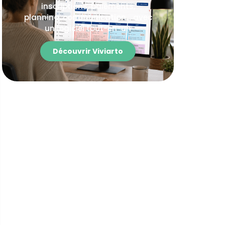
inscriptions, paiements,
planning, communication… avec
un logiciel tout-en-un
Découvrir Viviarto