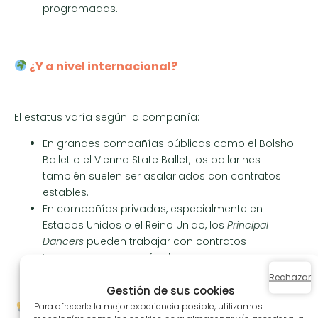
programadas.
¿Y a nivel internacional?
El estatus varía según la compañía:
En grandes compañías públicas como el Bolshoi
Ballet o el Vienna State Ballet, los bailarines
también suelen ser asalariados con contratos
estables.
En compañías privadas, especialmente en
Estados Unidos o el Reino Unido, los
Principal
Dancers
pueden trabajar con contratos
temporales o como freelancers, con una
remuneración vinculada al número de funciones
Rechazar
Gestión de sus cookies
realizadas.
Para ofrecerle la mejor experiencia posible, utilizamos
Algunos bailarines estrella, tras finalizar su carrera en