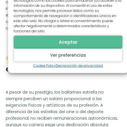
tecnologías como las cookies para almacenar y/o acceder a la
compañía, optan por trabajar como independientes,
información de su dispositivo. Al consentir el uso de estas
impartiendo masterclasses o participando en galas y
tecnologías, nos permite procesar datos como su
eventos puntuales. Muchos de ellos se orientan hacia
comportamiento de navegación o identificadores únicos en
este sitio web. No otorgar o retirar el consentimiento puede
otras
salidas profesionales dentro del mundo de la danza
,
afectar negativamente a determinadas características y
como la docencia o la dirección artística.
funciones del sitio.
Aceptar
Ver preferencias
¿Un salario acorde con la
Cookie Policy
Declaración de privacidad
excelencia?
A pesar de su prestigio, los bailarines estrella no
siempre perciben un salario proporcional a las
exigencias físicas y artísticas de su profesión. A
diferencia de las estrellas del cine o del deporte
profesional, no reciben remuneraciones astronómicas,
aunque su carrera exige una dedicación absoluta