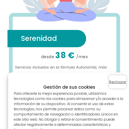
Serenidad
38 €
desde
/mes
Servicios incluidos en la fórmula Autonomía, más:
Configuraciones realizadas por Viviarto
Rechazar
(excepto planificación de horarios)
Gestión de sus cookies
Para ofrecerle la mejor experiencia posible, utilizamos
Formación inicial sobre el software
tecnologías como las cookies para almacenar y/o acceder a la
información de su dispositivo. Al consentir el uso de estas
tecnologías, nos permite procesar datos como su
comportamiento de navegación o identificadores únicos en
Contacto
este sitio web. No otorgar o retirar el consentimiento puede
afectar negativamente a determinadas características y