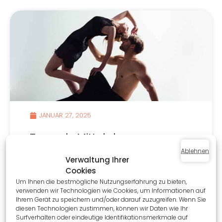
JANUAR 27, 2025
Tanz als Mittel des
persönlichen Ausdrucks
Ablehnen
Verwaltung Ihrer
Cookies
DANSE
,
UNKATEGORISIERT
Um Ihnen die bestmögliche Nutzungserfahrung zu bieten,
verwenden wir Technologien wie Cookies, um Informationen auf
Seit Jahrhunderten ist Tanz viel mehr als nur Kunst
Ihrem Gerät zu speichern und/oder darauf zuzugreifen. Wenn Sie
oder körperliche Betätigung. Er ist ein mächtiges
diesen Technologien zustimmen, können wir Daten wie Ihr
Mittel des persönlichen Ausdrucks, das es...
Surfverhalten oder eindeutige Identifikationsmerkmale auf