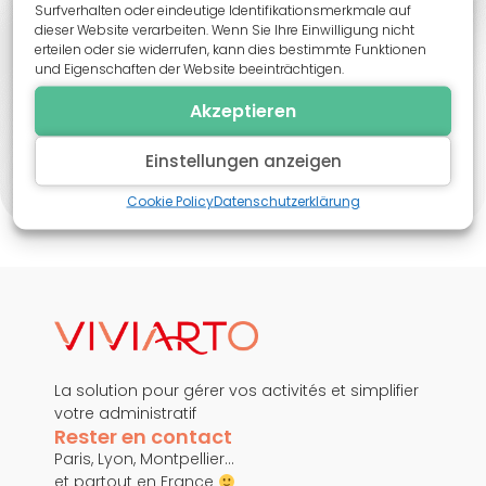
La solution moderne pour gérer vos activités,
Surfverhalten oder eindeutige Identifikationsmerkmale auf
dieser Website verarbeiten. Wenn Sie Ihre Einwilligung nicht
augmentez vos inscriptions et simplifier votre
erteilen oder sie widerrufen, kann dies bestimmte Funktionen
administratif
und Eigenschaften der Website beeinträchtigen.
Réserver une démo
Akzeptieren
Nous appeler directement
Einstellungen anzeigen
Cookie Policy
Datenschutzerklärung
La solution pour gérer vos activités et simplifier
votre administratif
Rester en contact
Paris, Lyon, Montpellier…
et partout en France